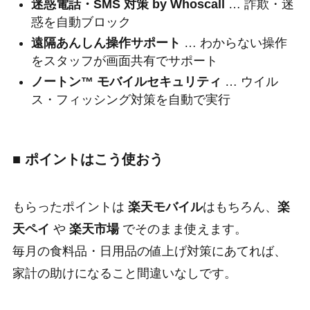
迷惑電話・SMS 対策 by Whoscall
… 詐欺・迷
惑を自動ブロック
遠隔あんしん操作サポート
… わからない操作
をスタッフが画面共有でサポート
ノートン™ モバイルセキュリティ
… ウイル
ス・フィッシング対策を自動で実行
■ ポイントはこう使おう
もらったポイントは
楽天モバイル
はもちろん、
楽
天ペイ
や
楽天市場
でそのまま使えます。
毎月の
食料品・日用品の値上げ対策
にあてれば、
家計の助けになること間違いなしです。