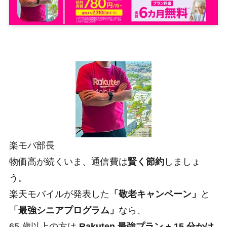
楽モバ部長
物価高が続くいま、通信費は
賢く節約
しましょ
う。
楽天モバイルが発表した
「敬老キャンペーン」
と
「最強シニアプログラム」
なら、
65 歳以上の方は
Rakuten 最強プラン + 15 分かけ