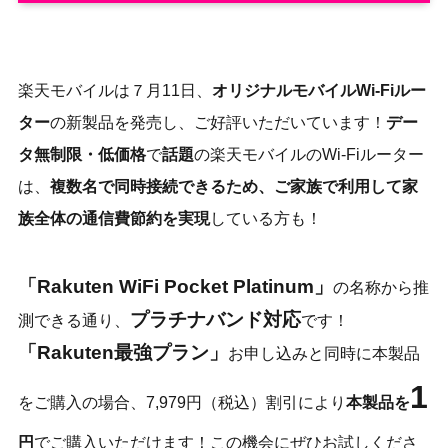
楽天モバイルは７月11日、
オリジナルモバイルWi-Fiルー
ター
の新製品を発売し、ご好評いただいています！
デー
タ無制限・低価格
で
話題
の楽天モバイルのWi-Fiルーター
は、
複数名で同時接続できるため、
ご家族で利用して家
族全体の通信費節約を実現
している方も！
「Rakuten WiFi Pocket Platinum」
の名称から推
プラチナバンド対応
測できる通り、
です！
「Rakuten最強プラン」
お申し込みと同時に本製品
1
をご購入の場合、7,979円（税込）割引により
本製品を
円
でご購入いただけます！この機会にぜひお試しくださ