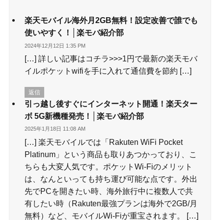
楽天モバイル海外月2GB無料！設定改善で誰でも
使いやすく！│楽モバ紹介部
2024年12月12日 1:35 PM
[…] 詳しい記事はコチラ>>>1円で最新の楽天モバ
イルポケットwifiを手に入れて通信費を節約 […]
返信
引っ越し後すぐにインターネット開通！楽天ター
ボ 5G新機種発売！│楽モバ紹介部
2025年1月18日 11:08 AM
[…] 楽天モバイルでは「Rakuten WiFi Pocket
Platinum」という商品も取りあつかっており、こ
ちらも大変人気です。ポケットWi-Fiのメリット
は、なんといっても持ち運び可能な点です。外出
先でPCを開きたい時、海外旅行中に複数人で共
有したい時（Rakuten最強プランは海外で2GB/月
無料）など、モバイルWi-Fiが重宝されます。 […]