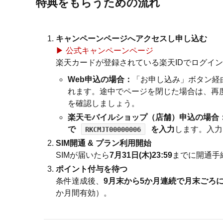
特典をもらうための流れ
キャンペーンページへアクセスし申し込む
▶︎ 公式キャンペーンページ
楽天カードが登録されている楽天IDでログイ
Web申込の場合：
「お申し込み」ボタン経
れます。途中でページを閉じた場合は、再
を確認しましょう。
楽天モバイルショップ（店舗）申込の場合
で
を入力
します。入力
RKCMJT00000006
SIM開通 & プラン利用開始
SIMが届いたら
7月31日(木)23:59
までに開通手
ポイント付与を待つ
条件達成後、
9月末から5か月連続で月末ごろに4
か月間有効）。