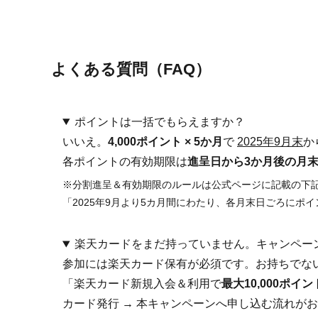
よくある質問（FAQ）
ポイントは一括でもらえますか？
いいえ。
4,000ポイント × 5か月
で
2025年9月末
か
各ポイントの有効期限は
進呈日から3か月後の月
※分割進呈＆有効期限のルールは公式ページに記載の下
「2025年9月より5カ月間にわたり、各月末日ごろにポ
楽天カードをまだ持っていません。キャンペー
参加には楽天カード保有が必須です。お持ちでな
「楽天カード新規入会＆利用で
最大10,000ポイン
カード発行 → 本キャンペーンへ申し込む流れが