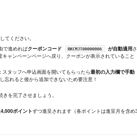
ンしてください。
由で進めれば
クーポンコード
が自動適用
RKCMJT00000006
度キャンペーンページへ戻り、クーポンが表示されていること
：
スタッフへ申込画面を開いてもらったら
最初の入力欄で手動
し忘れると後から追加できないため要注意！
続きを完了させましょう。
,000ポイント
ずつ進呈されます（各ポイントは進呈月を含め