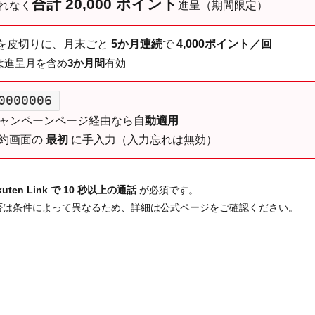
合計 20,000 ポイント
れなく
進呈（期間限定）
を皮切りに、月末ごと
5か月連続
で
4,000ポイント／回
は進呈月を含め
3か月間
有効
0000006
キャンペーンページ経由なら
自動適用
約画面の
最初
に手入力（入力忘れは無効）
uten Link で 10 秒以上の通話
が必須です。
否は条件によって異なるため、詳細は公式ページをご確認ください。