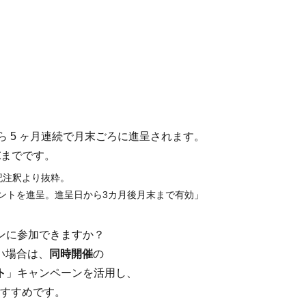
ら 5 ヶ月連続で月末ごろに進呈されます。
末
までです。
記注釈より抜粋。
イントを進呈。進呈日から3カ月後月末まで有効」
ンに参加できますか？
い場合は、
同時開催
の
ト
」キャンペーンを活用し、
おすすめです。