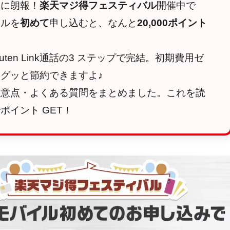
たに朗報！
楽天マジ得フェスティバル
開催中で
イルを
初めて
申し込むと、なんと
20,000ポイント
ten Link通話の3 ステップで完結。初期費用ゼ
グッと節約できますよ♪
注意点・よくある質問をまとめました。これを読
ポイント GET！