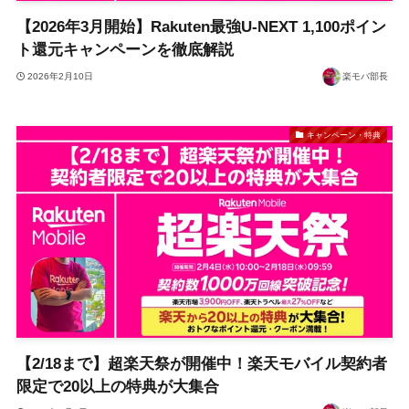
【2026年3月開始】Rakuten最強U-NEXT 1,100ポイン
ト還元キャンペーンを徹底解説
2026年2月10日
楽モバ部長
キャンペーン・特典
【2/18まで】超楽天祭が開催中！楽天モバイル契約者
限定で20以上の特典が大集合